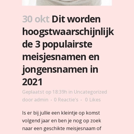
30 okt
Dit worden
hoogstwaarschijnlijk
de 3 populairste
meisjesnamen en
jongensnamen in
2021
Geplaatst op 18:39h
in
Uncategorized
door
admin
0 Reactie's
0
Likes
Is er bij jullie een kleintje op komst
volgend jaar en ben je nog op zoek
naar een geschikte meisjesnaam of